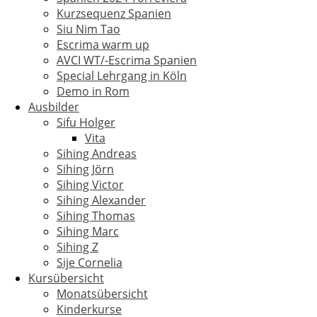
Kurzsequenz Spanien
Siu Nim Tao
Escrima warm up
AVCI WT/-Escrima Spanien
Special Lehrgang in Köln
Demo in Rom
Ausbilder
Sifu Holger
Vita
Sihing Andreas
Sihing Jörn
Sihing Victor
Sihing Alexander
Sihing Thomas
Sihing Marc
Sihing Z
Sije Cornelia
Kursübersicht
Monatsübersicht
Kinderkurse