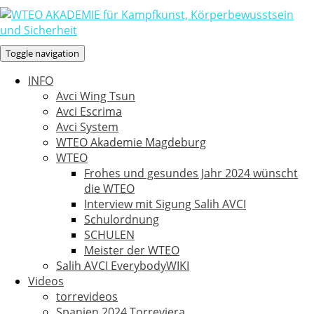
Toggle navigation
INFO
Avci Wing Tsun
Avci Escrima
Avci System
WTEO Akademie Magdeburg
WTEO
Frohes und gesundes Jahr 2024 wünscht
die WTEO
Interview mit Sigung Salih AVCI
Schulordnung
SCHULEN
Meister der WTEO
Salih AVCI EverybodyWIKI
Videos
torrevideos
Spanien 2024 Torreviera